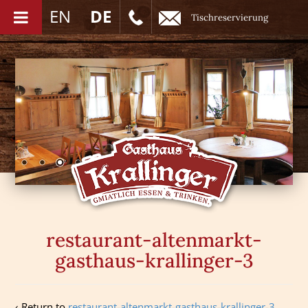
EN
DE
Tischreservierung
restaurant-altenmarkt-
gasthaus-krallinger-3
‹ Return to
restaurant-altenmarkt-gasthaus-krallinger-3