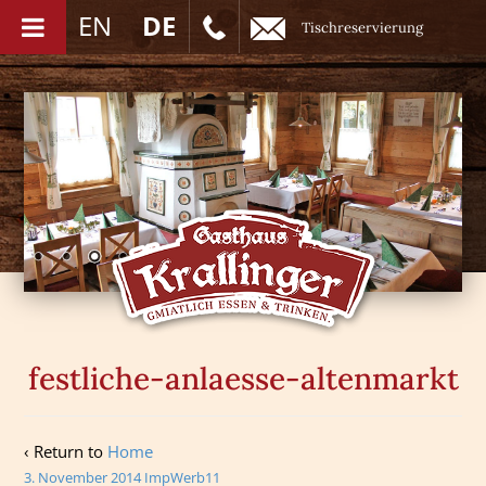
EN
DE
Tischreservierung
festliche-anlaesse-altenmarkt
‹ Return to
Home
3. November 2014
ImpWerb11