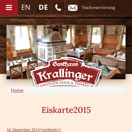
EN
DE
Tischreservierung
Home
Eiskarte2015
18. Dezember 2014
ImpWerb11